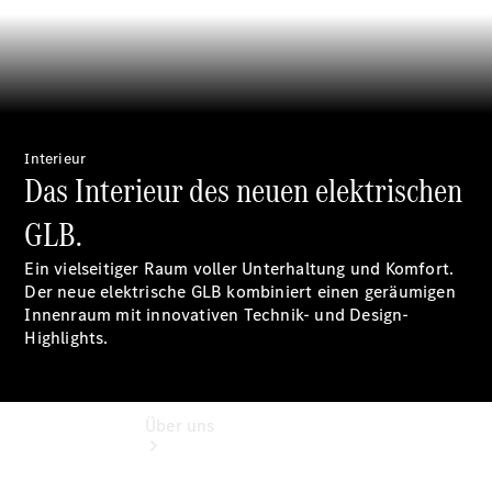
Reifen, Teile
& Zubehör
Garantie
Pannen- &
Unfallhilfe
Digitale
Extras
Interieur
Betriebsanleitungen
Das Interieur des neuen elektrischen
Rückrufe
GLB.
Ein vielseitiger Raum voller Unterhaltung und Komfort.
Der neue elektrische GLB kombiniert einen geräumigen
Innenraum mit innovativen Technik- und Design-
Highlights.
Über uns