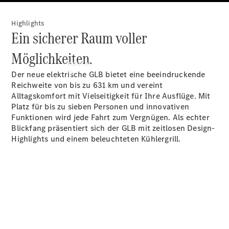
Highlights
Ein sicherer Raum voller
Möglichkeiten.
Kaufen
Der neue elektrische GLB bietet eine beeindruckende
Reichweite von bis zu 631 km und vereint
Alltagskomfort mit Vielseitigkeit für Ihre Ausflüge. Mit
Platz für bis zu sieben Personen und innovativen
Funktionen wird jede Fahrt zum Vergnügen. Als echter
Blickfang präsentiert sich der GLB mit zeitlosen Design-
Highlights und einem beleuchteten Kühlergrill.
Übersicht
Modellübersicht
Konfigurator
Probefahrt
buchen
Online
Store
Gebrauchtwagen