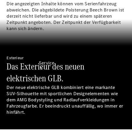
Finanzierung
Die angezeigten Inhalte können vom Serienfahrzeug
abweichen. Die abgebildete Polsterung Beech Brown ist
derzeit nicht lieferbar und wird zu einem späteren
Zeitpunkt angeboten. Der Zeitpunkt der Verfügbarkeit
kann sich ändern.
Exterieur
Service
Das Exterieur des neuen
elektrischen GLB.
Der neue elektrische GLB kombiniert eine markante
SUV-Silhouette mit sportlichen Designelementen wie
dem AMG Bodystyling und Radlaufverkleidungen in
Fahrzeugfarbe. Er beeindruckt unauffällig, wo immer er
Servicetermin
hinfährt.
buchen
Service &
Reparatur