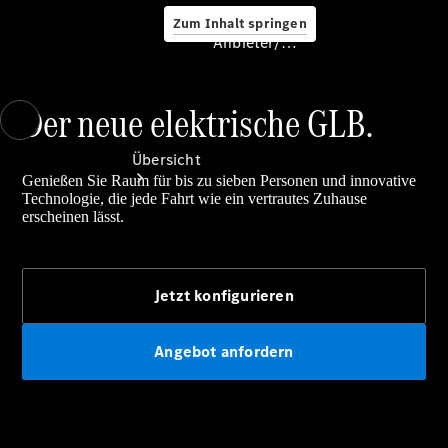
Zum Inhalt springen
Anbieter/Datenschutz
Der neue elektrische GLB.
Anbieter/Datenschutz
Übersicht
Genießen Sie Raum für bis zu sieben Personen und innovative
Technologie, die jede Fahrt wie ein vertrautes Zuhause
erscheinen lässt.
Jetzt konfigurieren
Startseite
Kontakt
Angebot anfordern
Standortsuche